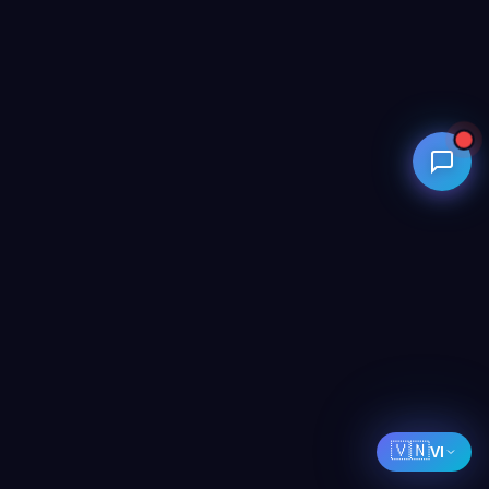
🇻🇳
VI