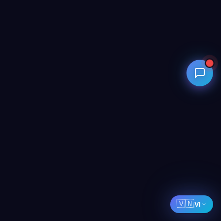
🇻🇳
VI