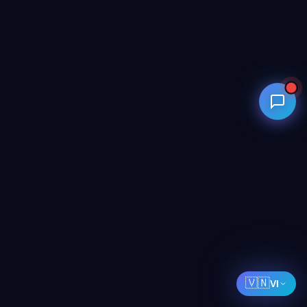
🇻🇳
VI