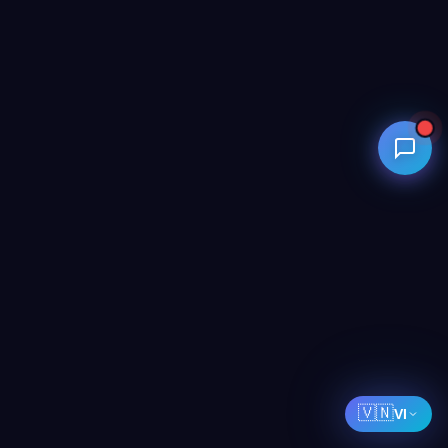
🇻🇳
VI