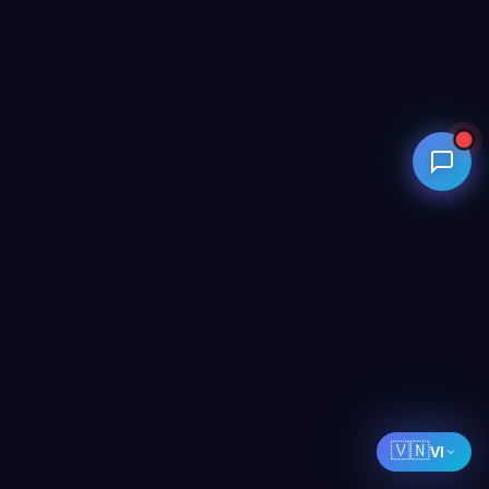
🇻🇳
VI