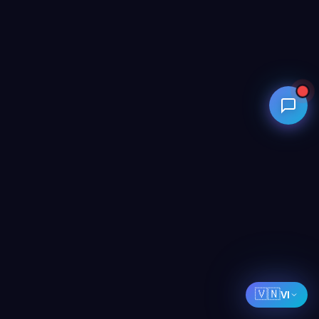
🇻🇳
VI