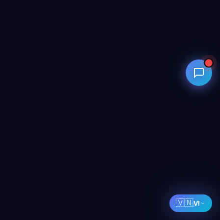
🇻🇳
VI